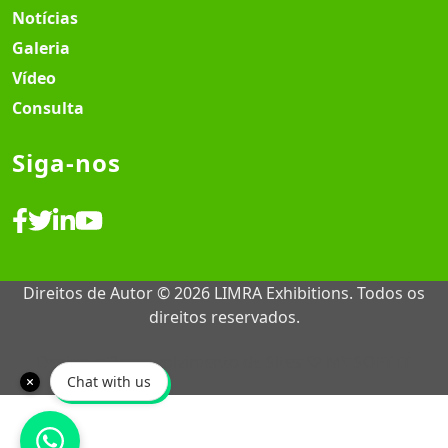
Notícias
Galeria
Vídeo
Consulta
Siga-nos
Direitos de Autor © 2026 LIMRA Exhibitions. Todos os
direitos reservados.
Design e Desenvolvimento de Sites ♡
MY SOFT IT
Chat with us