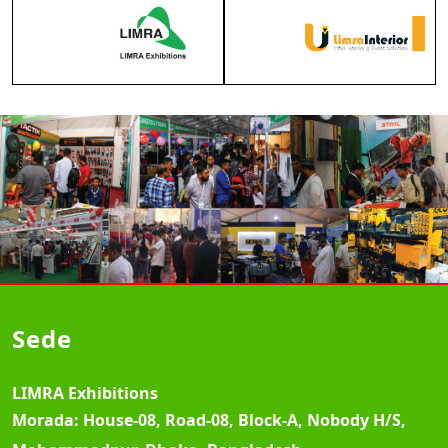
Sede
LIMRA Exhibitions
Morada:
House-08, Road-08, Block-A, Nobody H/S,