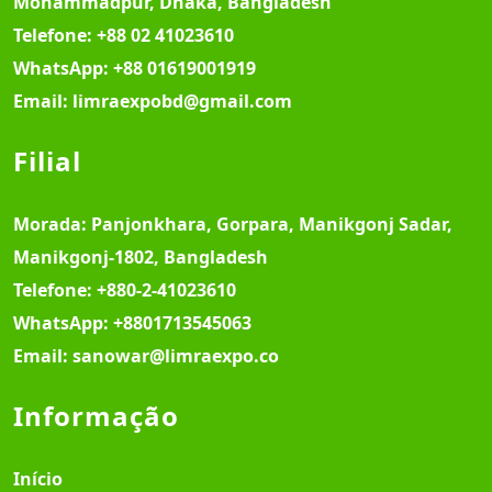
Mohammadpur, Dhaka, Bangladesh
Telefone:
+88 02 41023610
WhatsApp:
+88 01619001919
Email:
limraexpobd@gmail.com
Filial
Morada:
Panjonkhara, Gorpara, Manikgonj Sadar,
Manikgonj-1802, Bangladesh
Telefone:
+880-2-41023610
WhatsApp:
+8801713545063
Email:
sanowar@limraexpo.co
Informação
Início