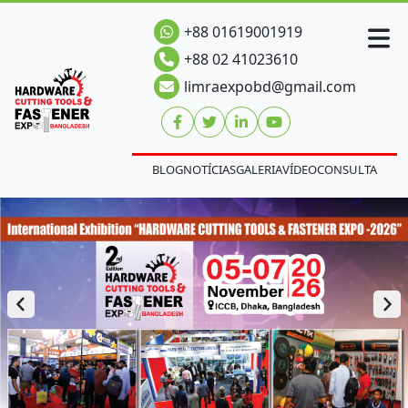
+88 01619001919
+88 02 41023610
limraexpobd@gmail.com
BLOG
NOTÍCIAS
GALERIA
VÍDEO
CONSULTA