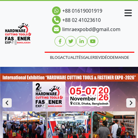
+88 01619001919
+88 02 41023610
limraexpobd@gmail.com
BLOG
ACTUALITÉS
GALERIE
VIDÉO
DEMANDE